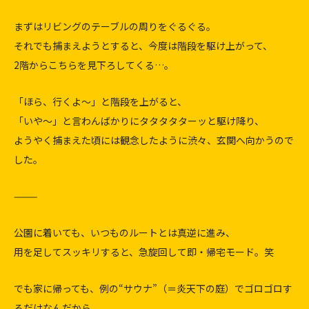
まずはリビングのテーブルの周りをぐるぐる。
それでも捕まえようとすると、今度は階段を駆け上がって、
2階からこちらを見下ろしてくる…。
「ほら、行くよ〜」と階段を上がると、
「いや〜」と言わんばかりにタタタタターッと駆け降り、
ようやく捕まえた頃には観念したように渋々、玄関へ向かうので
した。
⸻
公園に着いても、いつものルートとは真逆に進み、
用を足してスッキリすると、急旋回して即・帰宅モード。笑
でも家に帰っても、例の“サウナ”（＝炎天下の庭）でゴロゴロす
るだけなんだから、