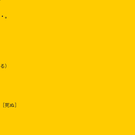
・。
る）
［死ぬ］